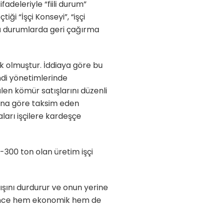
adeleriyle “fiili durum”
ği “İşçi Konseyi”, “işçi
ğü durumlarda geri çağırma
ek olmuştur. İddiaya göre bu
ndi yönetimlerinde
len kömür satışlarını düzenli
asına göre taksim eden
ları işçilere kardeşçe
-300 ton olan üretim işçi
ışını durdurur ve onun yerine
resince hem ekonomik hem de