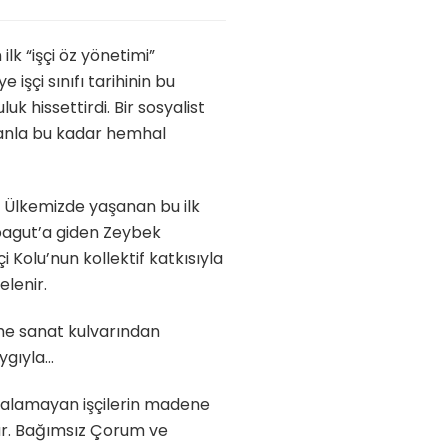
ilk “işçi öz yönetimi”
işçi sınıfı tarihinin bu
 hissettirdi. Bir sosyalist
lanla bu kadar hemhal
. Ülkemizde yaşanan bu ilk
pagut’a giden Zeybek
i Kolu’nun kollektif katkısıyla
elenir.
rihe sanat kulvarından
ygıyla…
ni alamayan işçilerin madene
ur. Bağımsız Çorum ve