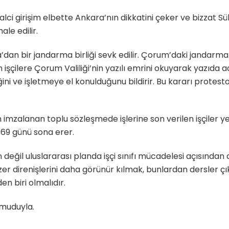
lci girişim elbette Ankara’nın dikkatini çeker ve bizzat S
le edilir.
an bir jandarma birliği sevk edilir. Çorum’daki jandarma bi
ilere Çorum Valiliği’nin yazılı emrini okuyarak yazıda adl
ğini ve işletmeye el konulduğunu bildirir. Bu kararı protes
zalanan toplu sözleşmede işlerine son verilen işçiler yenide
69 günü sona erer.
 değil uluslararası planda işçi sınıfı mücadelesi açısından
zer direnişlerini daha görünür kılmak, bunlardan dersler
en biri olmalıdır.
umuduyla.