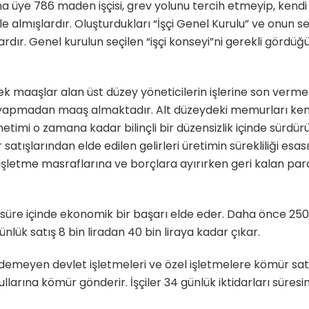
na üye 786 maden işçisi, grev yolunu tercih etmeyip, kendi if
 almışlardır. Oluşturdukları “İşçi Genel Kurulu” ve onun seçti
rdır. Genel kurulun seçilen “işçi konseyi”ni gerekli gördü
üksek maaşlar alan üst düzey yöneticilerin işlerine son verm
 iş yapmadan maaş almaktadır. Alt düzeydeki memurları ke
timi o zamana kadar bilinçli bir düzensizlik içinde sürdürü
 satışlarından elde edilen gelirleri üretimin sürekliliği es
şletme masraflarına ve borçlara ayırırken geri kalan para
sa süre içinde ekonomik bir başarı elde eder. Daha önce 250
nlük satış 8 bin liradan 40 bin liraya kadar çıkar.
e ödemeyen devlet işletmeleri ve özel işletmelere kömür sat
ullarına kömür gönderir. İşçiler 34 günlük iktidarları sü