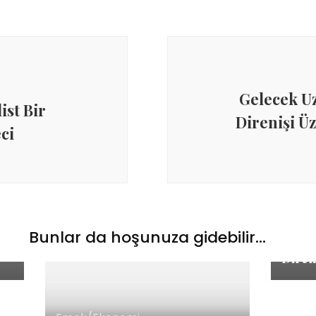
Gelecek Uz
ist Bir
Direnişi Ü
ci
Emek
DOĞTA
Kadın
Bunlar da hoşunuza gidebilir...
 –
Mobbi
Diren