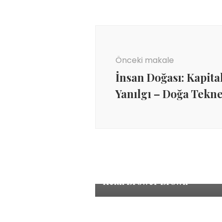
Yazı
dolaşımı
Önceki makale
İnsan Doğası: Kapital
Yanılgı – Doğa Tekne
Emek/Ekonomi
Yapay Zekâya Karşı Dört
Sendikal Mücadele Stratejisi
Keith Brower Brown