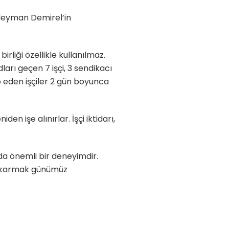
üleyman Demirel’in
rliği özellikle kullanılmaz.
arı geçen 7 işçi, 3 sendikacı
to eden işçiler 2 gün boyunca
n işe alınırlar. İşçi iktidarı,
 da önemli bir deneyimdir.
 çıkarmak günümüz