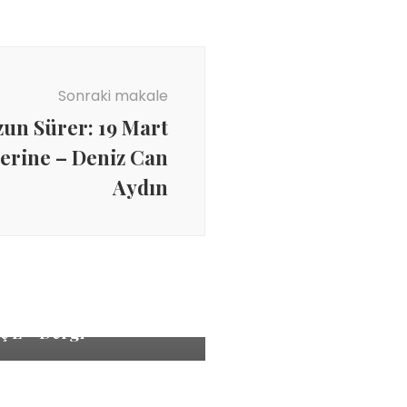
Sonraki makale
un Sürer: 19 Mart
zerine – Deniz Can
Aydın
/Ekonomi
,
Kadın
T Gıda Şirketinde
 İşçilere Sistematik
ng ve Şiddet – Röportaj /
ç E – Dergi