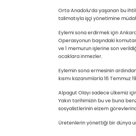
Orta Anadolu’da yaşanan bu ihtila
talimatıyla işçi yönetimine müdaha
Eylemi sona erdirmek için Ankara’d
Operasyonun başındaki komutan işç
ve 1 memurun işlerine son verildi
ocaklara inmezler.
Eylemin sona ermesinin ardından im
kısmı kazanımlarla 16 Temmuz 19
Alpagut Olayı sadece ülkemiz için
Yakın tarihimizin bu ve buna ben
sosyalistlerinin elzem görevlerind
Üretenlerin yönettiği bir dünya 