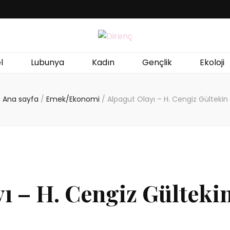
l
Lubunya
Kadın
Gençlik
Ekoloji
Ana sayfa
/
Emek/Ekonomi
/
Alpagut Olayı – H. Cengiz Gültekin
ı – H. Cengiz Gülteki