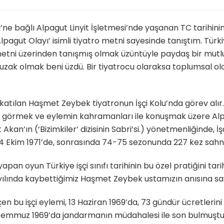
i’ne bağlı Alpagut Linyit İşletmesi’nde yaşanan TC tarihinin 
gut Olayı’ isimli tiyatro metni sayesinde tanıştım. Türkiye 
etni üzerinden tanışmış olmak üzüntüyle paydaş bir mutluluk
 uzak olmak beni üzdü. Bir tiyatrocu olaraksa toplumsal o
 katılan Haşmet Zeybek tiyatronun İşçi Kolu’nda görev alır
e görmek ve eylemin kahramanları ile konuşmak üzere Al
an’ın (‘Bizimkiler’ dizisinin Sabri’si.) yönetmenliğinde, İşç
 24 Ekim 1971’de, sonrasında 74-75 sezonunda 227 kez sahn
apan oyun Türkiye işçi sınıfı tarihinin bu özel pratiğini ta
 yılında kaybettiğimiz Haşmet Zeybek ustamızın anısına sa
en bu işçi eylemi, 13 Haziran 1969’da, 73 gündür ücretleri
6 Temmuz 1969’da jandarmanın müdahalesi ile son bulmuşt