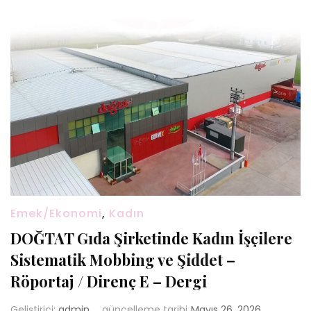
Emek/Ekonomi
,
Kadın
DOĞTAT Gıda Şirketinde Kadın İşçilere
Sistematik Mobbing ve Şiddet –
Röportaj / Direnç E – Dergi
Geliştirici:
admin
güncelleme tarihi
Mayıs 26, 2026