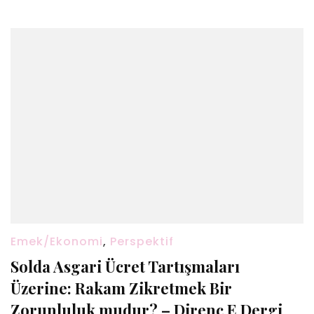
Emek/Ekonomi
,
Perspektif
Solda Asgari Ücret Tartışmaları
Üzerine: Rakam Zikretmek Bir
Zorunluluk mudur? – Direnç E Dergi