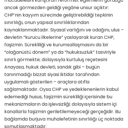
mücadelesini karıştıran reformist eğilimlerin gördüğü
ancak görmezden geldiği yegâne unsur açıktır:
CHP’nin kayyım sürecinde geliştirebildiği tepkinin
sınırlılığı, onun yapısal sınırlılıklarından
kaynaklanmaktadır. Siyasal varlığını ve odağını, ulus –
devletin “kurucu ilkelerine” yaslayarak kuran CHP,
faşizmin. Sürekliliği ve kurumsallaşmasını da bir
“olağanüstü dönem” ya da “hukuksuzluk” tasviriyle
sınırlı görmekte; dolayısıyla kurtuluş reçetesini
Anayasa, hukuk devleti, sandık gibi – bugün
tanınmadığı bizzat siyasi iktidar tarafından
uygulamalı gösterilen – araçlara atıfla
sağlamaktadır. Oysa CHP ve yedeklenenlerin kabul
edemediği husus, faşizmin sürekliliği içerisinde bu
mekanizmaların da işlevsizliği; dolayısıyla sistem içi
kanallarla faşizmin geriletilemeyeceği gerçeğidir. Bu
bağlamda burjuva muhalefetinin sınırlılığı üç noktada
somutlaşmaktadır: