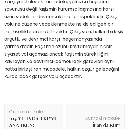
karşı yürütülecek mücadele, yalnızca bugünün
savunusu değil faşizmin kurumsallaşmasına karşı
uzun vadeli bir devrimci iktidar perspektifidir. Çıkış
yolu ne düzene yedeklenmekte ne de edilgen bir
tepkisellikte aranabilecektir. Çıkış yolu, halkın birleşik,
örgütlü ve devrimci karşı-hegemonyasında
yatmaktadır. Faşizmin özünü kavramayan hiçbir
siyaset yol açamaz; ancak faşizmin sürekliliğini
kavrayan ve devrimci-demokratik görevleri aynı
hatta birleştiren mücadele, halkın özgür geleceğini
kurabilecek gerçek yolu açacaktır.
Yazı
Önceki makale
dolaşımı
Sonraki makale
105. YILINDA TKP’Yİ
ANARKEN:
İran’da Kürt