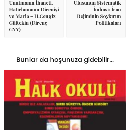
Unutmanın İhaneti,
Ulusunun Sistematik
Hatırlamanın Direnişi
İmhası: İran
ve Maria – H.Cengiz
Rejiminin Soykırım
Gültekin (Direnç
Politikaları
GYY)
Bunlar da hoşunuza gidebilir...