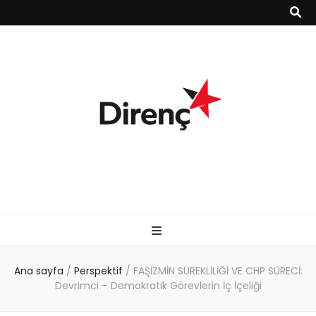
Ana sayfa
/
Perspektif
/
FAŞİZMİN SÜREKLİLİĞİ VE CHP SÜRECİ:
Devrimci – Demokratik Görevlerin İç İçeliği