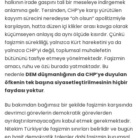
halkının irade gaspını tali bir meseleye indirgemek
anlamına gelir. Tersinden, CHP’ye karşı yürütülen
kayyım sürecini neredeyse “oh olsun” apolitizmiyle
karşılayan, hatta düzen içi klikler arası kavga olarak
küçümseyen anlayış da aynı ölçüde kısırdır. Çünkü
faşizmin sürekliliği, yalnızca Kürt hareketini ya da
yalnızca CHP’yi değil, toplumsal muhalefetin
bütününü tasfiye etmeye yönelmektedir. Faşizmin
amacı, ruhu ve özü burada yatmaktadır. Bu
nedenle
DEM düşmanlığının da CHP’ye duyulan
öfkenin tek başına siyasetleştirilmesinin hiçbir
faydası yoktur
.
Bu bakımdan bağımsız bir şekilde faşizmin karşısında
devrimci görevlerin demokratik görevlerden
ayrılaştırılamayacağını kabul etmek gerekmektedir.
Nitekim Türkiye’de faşizmin sınırları belirlidir ve bugün
en basit demokratik talepler dahi faşizmin kurumsal