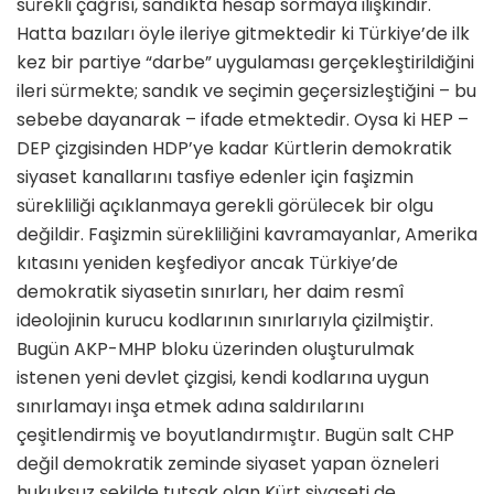
sürekli çağrısı, sandıkta hesap sormaya ilişkindir.
Hatta bazıları öyle ileriye gitmektedir ki Türkiye’de ilk
kez bir partiye “darbe” uygulaması gerçekleştirildiğini
ileri sürmekte; sandık ve seçimin geçersizleştiğini – bu
sebebe dayanarak – ifade etmektedir. Oysa ki HEP –
DEP çizgisinden HDP’ye kadar Kürtlerin demokratik
siyaset kanallarını tasfiye edenler için faşizmin
sürekliliği açıklanmaya gerekli görülecek bir olgu
değildir. Faşizmin sürekliliğini kavramayanlar, Amerika
kıtasını yeniden keşfediyor ancak Türkiye’de
demokratik siyasetin sınırları, her daim resmî
ideolojinin kurucu kodlarının sınırlarıyla çizilmiştir.
Bugün AKP-MHP bloku üzerinden oluşturulmak
istenen yeni devlet çizgisi, kendi kodlarına uygun
sınırlamayı inşa etmek adına saldırılarını
çeşitlendirmiş ve boyutlandırmıştır. Bugün salt CHP
değil demokratik zeminde siyaset yapan özneleri
hukuksuz şekilde tutsak olan Kürt siyaseti de