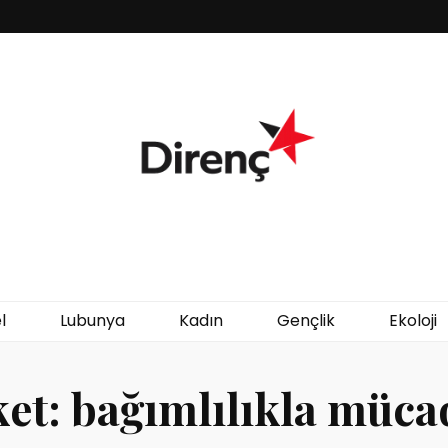
l
Lubunya
Kadın
Gençlik
Ekoloji
ket:
bağımlılıkla müca