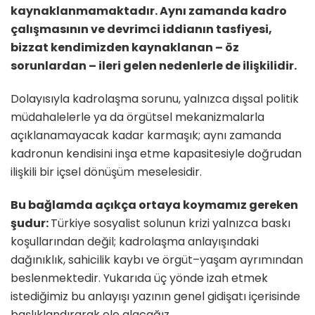
kaynaklanmamaktadır. Aynı zamanda kadro
çalışmasının ve devrimci iddianın tasfiyesi,
bizzat kendimizden kaynaklanan – öz
sorunlardan – ileri gelen nedenlerle de ilişkilidir.
Dolayısıyla kadrolaşma sorunu, yalnızca dışsal politik
müdahalelerle ya da örgütsel mekanizmalarla
açıklanamayacak kadar karmaşık; aynı zamanda
kadronun kendisini inşa etme kapasitesiyle doğrudan
ilişkili bir içsel dönüşüm meselesidir.
Bu bağlamda açıkça ortaya koymamız gereken
şudur:
Türkiye sosyalist solunun krizi yalnızca baskı
koşullarından değil; kadrolaşma anlayışındaki
dağınıklık, sahicilik kaybı ve örgüt–yaşam ayrımından
beslenmektedir. Yukarıda üç yönde izah etmek
istediğimiz bu anlayışı yazının genel gidişatı içerisinde
başlıklandırarak ele alacağız.