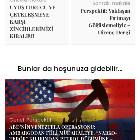
dolaşımı
Sonraki makale
UYUŞTURUCU VE
Perspektif: Yaklaşan
ÇETELEŞMEYE
Fırtınayı
KARŞI
Göğüslemeliyiz –
ZİNCİRLERİMİZİ
Direnç Dergi
KIRALIM!
Bunlar da hoşunuza gidebilir...
Genel
,
Perspektif
ABD’NİN VENEZUELA OPERASYONU:
AMBARGODAN FİİLİ MÜDAHALEYE, “NARKO-
TERÖR” KILIFINDAN PETROL DÜĞÜMÜNE –