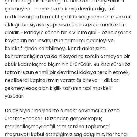
görünürlüğü, kafasına göre hareket etmeyi-dikkat
çekmeyi ve romantize edilmiş devrimciliği, kof
radikalizmi performatif şekilde sergilemenin mümkün
olduğu bir siyasal yapı kısa süreli cazibe merkezleri
gibidir. -Parlayıp sönen bir kıvılcım gibi – özneleşerek
kaybolan her insan, uzun erimli mücadeleyi ve
kolektif içinde kalabilmeyi, kendi anlatısına,
kahramanlığına ya da hikayesine tercih etmeyen bir
eksik kadrolaşma biçiminin ürünüdür. Bu kısa süreli öz
tatmini uzun erimli bir devrimci iddiaya tercih etmek,
neoliberal kapitalizmin yarattığı bireyci – dikkat
çekmeyi esas alan kişilik tarzının “sol maskeli”
yüzüdür.
Dolayısıyla “marjinalize olmak” devrimci bir özne
üretmeyecektir. Düzenden gerçek kopuş
marjinalleşmeyi değil tam tersine toplumsal
meşruiyeti kabul ettirdiğimiz sağladığımız, herhangi