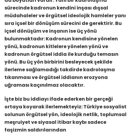
da boyutları vardır. Yani bir kadrolaşma
sürecinde kadronun kendini inşası dışsal
müdahaleler ve örgütsel ideolojik hamleler yanı
sıra içsel bir dönüşüm sürecini de gerektirir. Bu
içsel dönüşüm ve inşanın ise üç yönü
bulunmaktadır: Kadronun kendisine yönelen
yönü, kadronun kitlelere yönelen yönü ve
kadronun örgütsel iddia ile kurduğu temasın
yönü. Bu üç yön birbirini besleyecek şekilde
ilerleme sağlamadığı takdirde kadrolaşma
tıkanması ve örgütsel iddianın erozyona
uğraması kaçınılmaz olacaktır.
İşte biz bu iddiayı ifade ederken bir gerçeği
ortaya koyarak ilerlemekteyiz: Türkiye sosyalist
solunun örgütsel yön, ideolojik netlik, toplumsal
meşruiyet ve siyasal itibar kaybı sadece
faşizmin saldırılarından