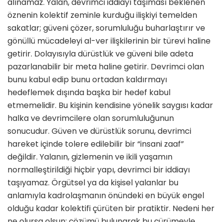
alınamaz. Yalan, devrimci iddiayı taşıması beklenen
öznenin kolektif zeminle kurduğu ilişkiyi temelden
sakatlar; güveni çözer, sorumluluğu buharlaştırır ve
gönüllü mücadeleyi al-ver ilişkilerinin bir türevi haline
getirir. Dolayısıyla dürüstlük ve güveni bile adeta
pazarlanabilir bir meta haline getirir. Devrimci olan
bunu kabul edip bunu ortadan kaldırmayı
hedeflemek dışında başka bir hedef kabul
etmemelidir. Bu kişinin kendisine yönelik saygısı kadar
halka ve devrimcilere olan sorumluluğunun
sonucudur. Güven ve dürüstlük sorunu, devrimci
hareket içinde tolere edilebilir bir “insani zaaf”
değildir. Yalanın, gizlemenin ve ikili yaşamın
normalleştirildiği hiçbir yapı, devrimci bir iddiayı
taşıyamaz. Örgütsel ya da kişisel yalanlar bu
anlamıyla kadrolaşmanın önündeki en büyük engel
olduğu kadar kolektifi çürüten bir pratiktir. Nedeni her
ne olursa olsun; çözümü bulunarak bu çürümeyle