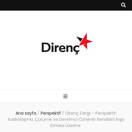
Ana sayfa
/
Perspektif
/
Direnç Dergi – Perspektif:
Kadrolaşma, Çürüme ve Devrimci Öznenin Kendisini İnşa
Etmesi Üzerine