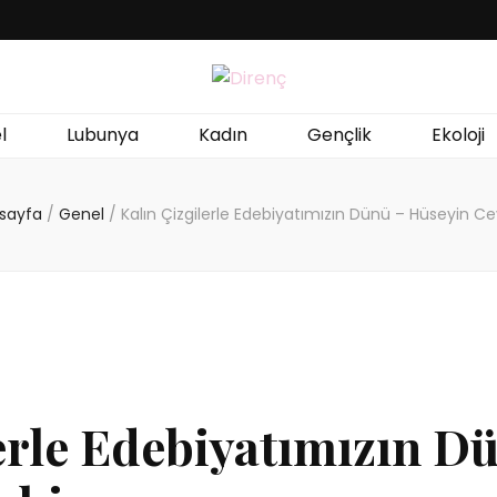
l
Lubunya
Kadın
Gençlik
Ekoloji
sayfa
/
Genel
/
Kalın Çizgilerle Edebiyatımızın Dünü – Hüseyin Ce
erle Edebiyatımızın D