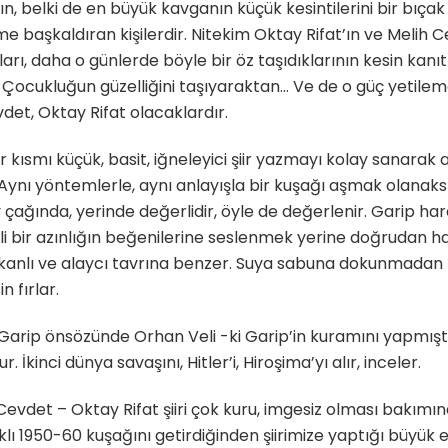
, belki de en büyük kavganın küçük kesintilerini bir bıçak k
zme başkaldıran kişilerdir. Nitekim Oktay Rifat’ın ve Melih 
rı, daha o günlerde böyle bir öz taşıdıklarının kesin kanı
ri. Çocukluğun güzelliğini taşıyaraktan… Ve de o güç yetile
det, Oktay Rifat olacaklardır.
r kısmı küçük, basit, iğneleyici şiir yazmayı kolay sanarak
nı yöntemlerle, aynı anlayışla bir kuşağı aşmak olanaksız
ağında, yerinde değerlidir, öyle de değerlenir. Garip harek
irli bir azınlığın beğenilerine seslenmek yerine doğrudan ha
kkanlı ve alaycı tavrına benzer. Suya sabuna dokunmadan 
in fırlar.
Garip önsözünde Orhan Veli -ki Garip’in kuramını yapmıştı
r. İkinci dünya savaşını, Hitler’i, Hiroşima’yı alır, inceler.
evdet – Oktay Rifat şiiri çok kuru, imgesiz olması bakımın
klı 1950-60 kuşağını getirdiğinden şiirimize yaptığı büyük