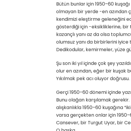
Bütün bunlar için 1950–60 kuşağı k
olmayan bir yerde -en azından ç
kendimizi eleştirme geleneğini e
gösterdiği için -eksikliklerine, 
kazançlı yanı az da olsa toplumc
olumsuz yanı da birbirlerini iyi
Dedikodular, kemirmeler, yüze 
Şu son iki yıl içinde çok şey yazı
olur en azından, eğer bir kuşak b
Yıkılmak pek acı oluyor doğrusu. 
Gerçi 1950–60 dönemi içinde yazma
Bunu olağan karşılamak gerekir. H
alışkanlıkla 1950–60 kuşağına “ik
varsa gerçekten onlar için 195
Cansever, bir Turgut Uyar, bir C
O başka.