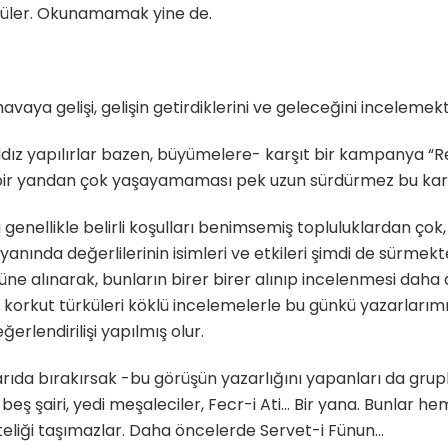
yküler. Okunamamak yine de.
.
avaya gelişi, gelişin getirdiklerini ve geleceğini incelemek
yıldız yapılırlar bazen, büyümelere- karşıt bir kampanya “Res
u, bir yandan çok yaşayamaması pek uzun sürdürmez bu karşı
 genellikle belirli koşulları benimsemiş topluluklardan çok, 
yanında değerlilerinin isimleri ve etkileri şimdi de sürmekted
e alınarak, bunların birer birer alınıp incelenmesi daha a
de korkut türküleri köklü incelemelerle bu günkü yazarlarım
erlendirilişi yapılmış olur.
rıda bırakırsak -bu görüşün yazarlığını yapanları da grupl
beş şairi, yedi meşaleciler, Fecr-i Ati… Bir yana. Bunlar he
iteliği taşımazlar. Daha öncelerde Servet-i Fünun…