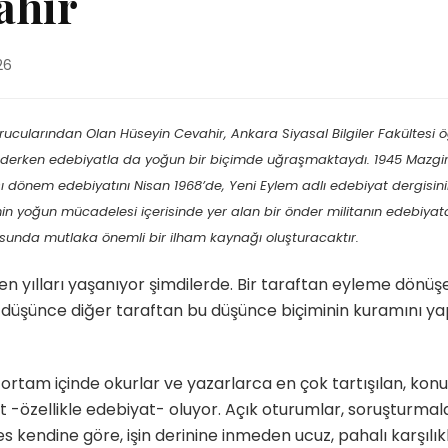
ahir
26
cularından Olan Hüseyin Cevahir, Ankara Siyasal Bilgiler Fakültesi öğ
ederken edebiyatla da yoğun bir biçimde uğraşmaktaydı. 1945 Mazgirt
dönem edebiyatını Nisan 1968’de, Yeni Eylem adlı edebiyat dergisinin
in yoğun mücadelesi içerisinde yer alan bir önder militanın edebiyat
usunda mutlaka önemli bir ilham kaynağı oluşturacaktır.
en yılları yaşanıyor şimdilerde. Bir taraftan eyleme dönüşen
üşünce diğer taraftan bu düşünce biçiminin kuramını yapa
tam içinde okurlar ve yazarlarca en çok tartışılan, konuşu
 -özellikle edebiyat- oluyor. Açık oturumlar, soruşturmala
 kendine göre, işin derinine inmeden ucuz, pahalı karşılıkl