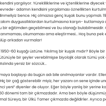
endini yargılıyor. Yürekliliklerine ve içtenliklerine diyecek
evrede- adamın kendisini yargılaması öznellikten kurtul
dinmeliyiz bence. Hiç olmazsa genç kuşak bunu yapmalı. 19
bir takım duygusallıklardan kurtulmasına karşın- kutlamay
u bir eğitimden geçebilmesi ve bu olanağı bulabilmesidir.
ce tanımaması, okumaması ama eleştirmesi… Hoş buna pek e
gülüp arkadan vurmalar!
ldı 1950–60 kuşağı üstüne. Yıkılmış bir kuşak mıdır? Böyle bi
ütünüyle bir şeyler verebilmişse biyolojik olarak tümü yok 
Aslında yersiz bir sözcük…
ya başlayıp da bugün adı bile anılmayanlar vardır. Ellerini
iç bir çağ gösterebilir miyiz, her yazanı on sene içinde u
inci yeni” diyenler de oluyor. Eğer böyle yanlış bir yerin
0–60 dönemi tam bir çıkmazdadır. Ama ben böyle düşünmüy
emal Süreya, bir Ülkü Tamer çıkmazda değildirler. Ayrıca p