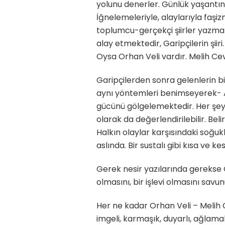
yolunu denerler. Günlük yaşantının
İğnelemeleriyle, alaylarıyla faşi
toplumcu-gerçekçi şiirler yazmala
alay etmektedir, Garipçilerin şii
Oysa Orhan Veli vardır. Melih Cev
Garipçilerden sonra gelenlerin bi
aynı yöntemleri benimseyerek- Ay
gücünü gölgelemektedir. Her şey ç
olarak da değerlendirilebilir. Bel
Halkın olaylar karşısındaki soğu
aslında. Bir sustalı gibi kısa ve kes
Gerek nesir yazılarında gerekse 
olmasını, bir işlevi olmasını savunu
Her ne kadar Orhan Veli – Melih C
imgeli, karmaşık, duyarlı, ağlama