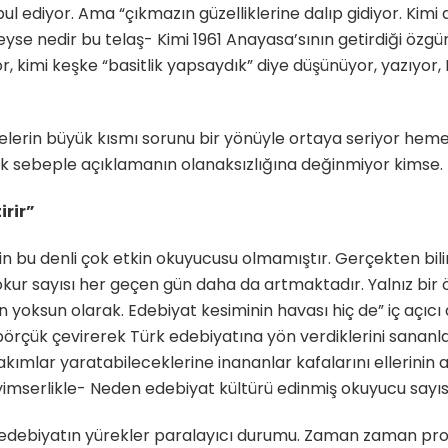
l ediyor. Ama “çıkmazın güzelliklerine dalıp gidiyor. Kimi
eyse nedir bu telaş- Kimi 1961 Anayasa’sının getirdiği özg
r, kimi keşke “basitlik yapsaydık” diye düşünüyor, yazıyor, 
celemelerin büyük kısmı sorunu bir yönüyle ortaya seriyor 
ek sebeple açıklamanın olanaksızlığına değinmiyor kimse.
irir”
nin bu denli çok etkin okuyucusu olmamıştır. Gerçekten bilin
ur sayısı her geçen gün daha da artmaktadır. Yalnız bir ö
oksun olarak. Edebiyat kesiminin havası hiç de” iç açıcı de
pörçük çevirerek Türk edebiyatına yön verdiklerini sananlarl
kımlar yaratabileceklerine inananlar kafalarını ellerinin
yimserlikle- Neden edebiyat kültürü edinmiş okuyucu sayıs
edebiyatın yürekler paralayıcı durumu. Zaman zaman pr