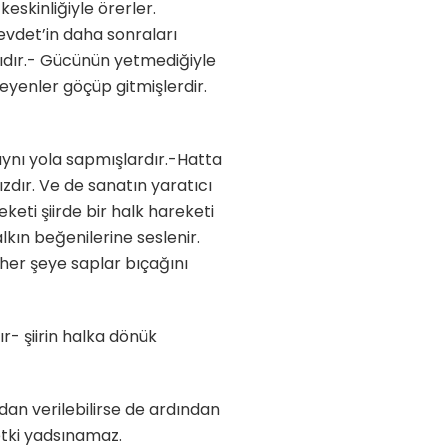
eskinliğiyle örerler.
Cevdet’in daha sonraları
tıdır.- Gücünün yetmediğiyle
meyenler göçüp gitmişlerdir.
 aynı yola sapmışlardır.-Hatta
dır. Ve de sanatın yaratıcı
eti şiirde bir halk hareketi
lkın beğenilerine seslenir.
her şeye saplar bıçağını
r- şiirin halka dönük
dan verilebilirse de ardından
 etki yadsınamaz.