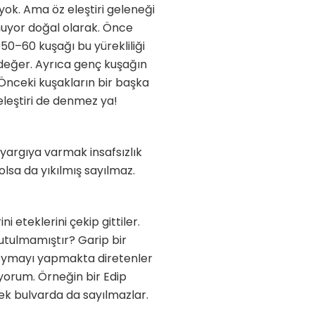
 yok. Ama öz eleştiri geleneği
muyor doğal olarak. Önce
50–60 kuşağı bu yürekliliği
a değer. Ayrıca genç kuşağın
 Önceki kuşakların bir başka
leştiri de denmez ya!
r yargıya varmak insafsızlık
olsa da yıkılmış sayılmaz.
 eteklerini çekip gittiler.
nutulmamıştır? Garip bir
e koymayı yapmakta diretenler
orum. Örneğin bir Edip
ek bulvarda da sayılmazlar.