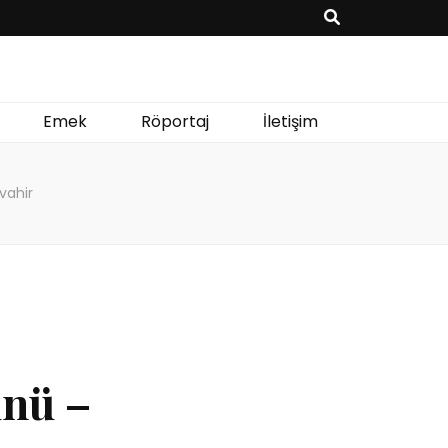
Emek
Röportaj
İletişim
vahir
ünü –