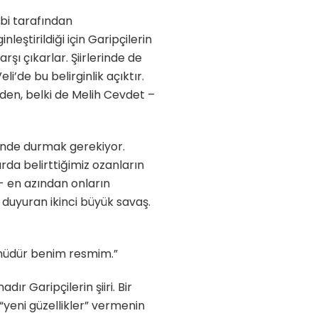
bi tarafından
eştirildiği için Garipçilerin
şı çıkarlar. Şiirlerinde de
li’de bu belirginlik açıktır.
den, belki de Melih Cevdet –
erinde durmak gerekiyor.
rda belirttiğimiz ozanların
r.- en azından onların
e duyuran ikinci büyük savaş.
.
şümüdür benim resmim.”
ır Garipçilerin şiiri. Bir
“yeni güzellikler” vermenin