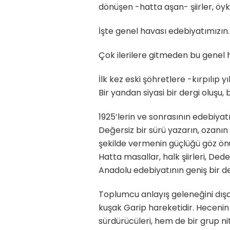
dönüşen -hatta aşan- şiirler, ö
İşte genel havası edebiyatımızın
Çok ilerilere gitmeden bu genel h
İlk kez eski şöhretlere -kırpılıp 
Bir yandan siyasi bir dergi oluş
1925’lerin ve sonrasının edebiyatı
Değersiz bir sürü yazarın, ozanın 
şekilde vermenin güçlüğü göz önün
Hatta masallar, halk şiirleri, De
Anadolu edebiyatının geniş bir değ
Toplumcu anlayış geleneğini dışa
kuşak Garip hareketidir. Hecenin 
sürdürücüleri, hem de bir grup n