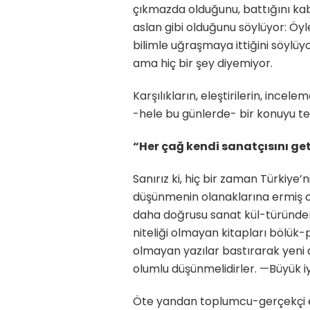
çıkmazda olduğunu, battığını kabu
aslan gibi olduğunu söylüyor: Öyl
bilimle uğraşmaya ittiğini söylüyo
ama hiç bir şey diyemiyor.
Karşılıkların, eleştirilerin, in
-hele bu günlerde- bir konuyu t
“Her çağ kendi sanatçısını get
Sanırız ki, hiç bir zaman Türkiye’
düşünmenin olanaklarına ermiş ok
daha doğrusu sanat kül-türünden y
niteliği olmayan kitapları bölük-
olmayan yazılar bastırarak yeni a
olumlu düşünmelidirler. —Büyük i
Öte yandan toplumcu-gerçekçi 