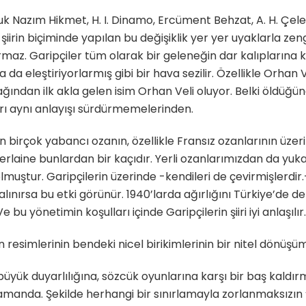
k Nazım Hikmet, H. I. Dinamo, Ercüment Behzat, A. H. Çele
rin biçiminde yapılan bu değişiklik yer yer uyaklarla zenginl
maz. Garipçiler tüm olarak bir geleneğin dar kalıplarına kar
a da eleştiriyorlarmış gibi bir hava sezilir. Özellikle Orhan Ve
ından ilk akla gelen isim Orhan Veli oluyor. Belki öldüğün
ları aynı anlayışı sürdürmemelerinden.
rken birçok yabancı ozanın, özellikle Fransız ozanlarının üz
laine bunlardan bir kaçıdır. Yerli ozanlarımızdan da yuka
k olmuştur. Garipçilerin üzerinde -kendileri de çevirmişlerdi
 alınırsa bu etki görünür. 1940’larda ağırlığını Türkiye’de d
 bu yönetimin koşulları içinde Garipçilerin şiiri iyi anlaşılır
resimlerinin bendeki nicel birikimlerinin bir nitel dönü
yük duyarlılığına, sözcük oyunlarına karşı bir baş kaldırmad
zamanda. Şekilde herhangi bir sınırlamayla zorlanmaksızın 