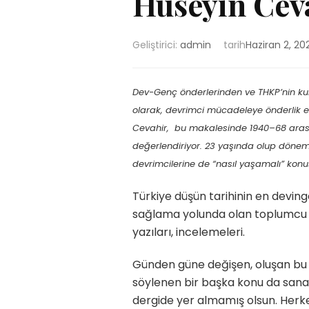
Hüseyin Cev
Geliştirici:
admin
tarih
Haziran 2, 20
Dev-Genç önderlerinden ve THKP’nin kuru
olarak, devrimci mücadeleye önderlik 
Cevahir, bu makalesinde 1940–68 arası 
değerlendiriyor. 23 yaşında olup dönem
devrimcilerine de “nasıl yaşamalı” kon
Türkiye düşün tarihinin en deving
sağlama yolunda olan toplumcu d
yazıları, incelemeleri.
Günden güne değişen, oluşan bu or
söylenen bir başka konu da sanat
dergide yer almamış olsun. Herkes