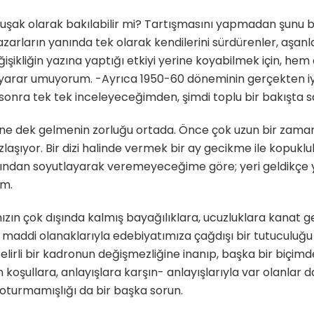
uşak olarak bakılabilir mi? Tartışmasını yapmadan şunu bel
yazarların yanında tek olarak kendilerini sürdürenler, aşa
işikliğin yazına yaptığı etkiyi yerine koyabilmek için, hem
te yarar umuyorum. -Ayrıca 1950-60 döneminin gerçekten iyi
a sonra tek tek inceleyeceğimden, şimdi toplu bir bakışt
ne dek gelmenin zorluğu ortada. Önce çok uzun bir zaman
laşıyor. Bir dizi halinde vermek bir ay gecikme ile kopuklukl
rından soyutlayarak veremeyeceğime göre; yeri geldikçe
um.
zın çok dışında kalmış bayağılıklara, ucuzluklara kanat g
 maddi olanaklarıyla edebiyatımıza çağdışı bir tutuculuğu
elirli bir kadronun değişmezliğine inanıp, başka bir biçim
koşullara, anlayışlara karşın- anlayışlarıyla var olanlar d
k oturmamışlığı da bir başka sorun.