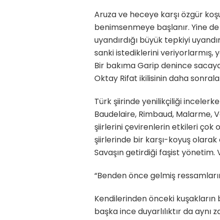
Aruza ve heceye karşı özgür koşu
benimsenmeye başlanır. Yine de şii
uyandırdığı büyük tepkiyi uyandır
sanki istediklerini veriyorlarmış, y
Bir bakıma Garip denince sacayağ
Oktay Rifat ikilisinin daha sonra
Türk şiirinde yenilikçiliği incele
Baudelaire, Rimbaud, Malarme, Ver
şiirlerini çevirenlerin etkileri ço
şiirlerinde bir karşı-koyuş olarak
Savaşın getirdiği faşist yönetim. Ve
“Benden önce gelmiş ressamların 
Kendilerinden önceki kuşakların bü
başka ince duyarlılıktır da aynı 