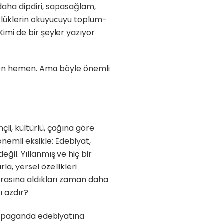
 daha dipdiri, sapasağlam,
ürlüklerin okuyucuyu toplum-
Kimi de bir şeyler yazıyor
hemen hemen. Ama böyle önemli
çli, kültürlü, çağına göre
nemli eksikle: Edebiyat,
ğil. Yıllanmış ve hiç bir
a, yersel özellikleri
 arasına aldıkları zaman daha
ı azdır?
opaganda edebiyatına