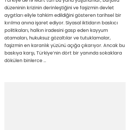
Türkiye’de 19 Mart’tan bu yana yaşananlar, burjuva
düzeninin krizinin derinleştiğini ve faşizmin devlet
aygıtları eliyle tahkim edildiğini gösteren tarihsel bir
kırılma anına işaret ediyor. Siyasal iktidarın baskıcı
politikaları, halkın iradesini gasp eden kayyum
atamaları, hukuksuz gözaltılar ve tutuklamalar,
faşizmin en karanlık yüzünü açığa çıkarıyor. Ancak bu
baskıya karşı, Türkiye’nin dört bir yanında sokaklara
dökülen binlerce …